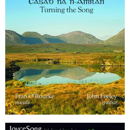
Casadh na n-Amhrán / Turning the
Song