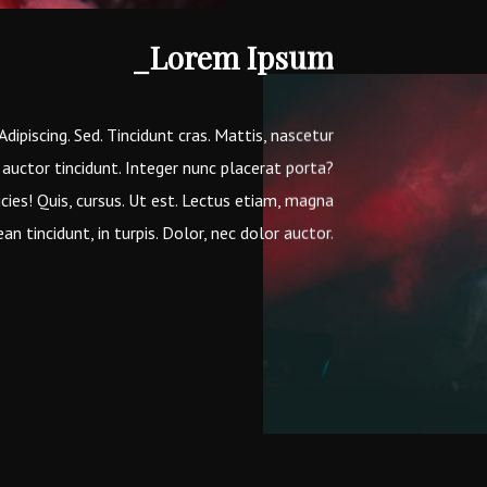
_Lorem Ipsum
 Adipiscing. Sed. Tincidunt cras. Mattis, nascetur
auctor tincidunt. Integer nunc placerat porta?
cies! Quis, cursus. Ut est. Lectus etiam, magna
ean tincidunt, in turpis. Dolor, nec dolor auctor.