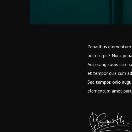
Penatibus elementum lac
odio turpis? Nunc penat
Adipiscing sociis cum s
et tempor duis cum adip
Sed tempor, odio augue
elementum amet partu