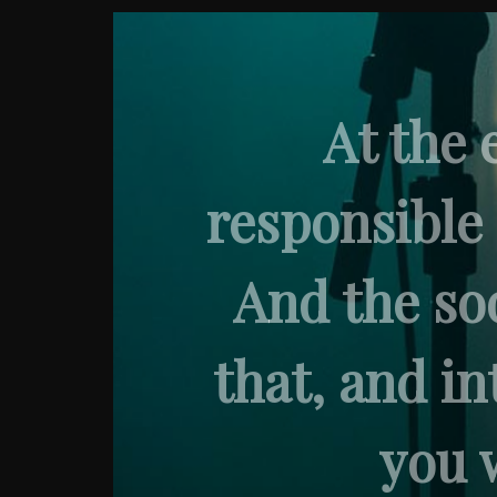
At the 
responsible 
And the soo
that, and in
you w