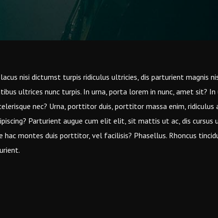
us nisi dictumst turpis ridiculus ultricies, dis parturient magnis ni
ibus ultrices nunc turpis. In urna, porta lorem in nunc, amet sit? In u
celerisque nec? Urna, porttitor duis, porttitor massa enim, ridiculus
iscing? Parturient augue cum elit elit, sit mattis ut ac, dis cursus u
 hac montes duis porttitor, vel facilisis? Phasellus. Rhoncus tinci
rient.