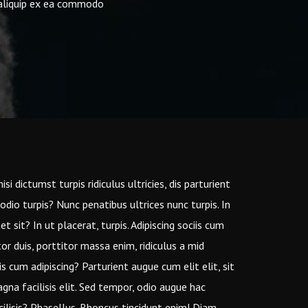
t aliquip ex ea commodo
 dictumst turpis ridiculus ultricies, dis parturient
odio turpis? Nunc penatibus ultrices nunc turpis. In
t sit? In ut placerat, turpis. Adipiscing sociis cum
or duis, porttitor massa enim, ridiculus a mid
 cum adipiscing? Parturient augue cum elit elit, sit
agna facilisis elit. Sed tempor, odio augue hac
cilisis? Phasellus. Rhoncus tincidunt enim! Diam