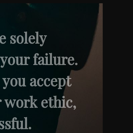
e solely
your failure.
, you accept
r work ethic,
ssful.