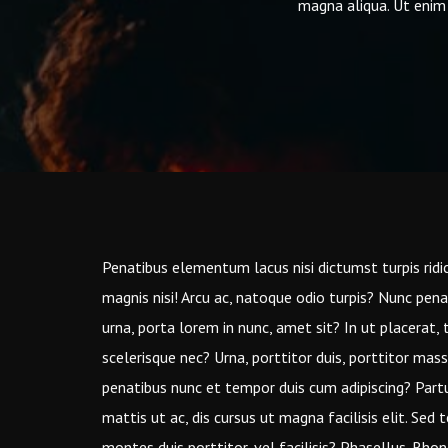
magna aliqua. Ut enim 
Penatibus elementum lacus nisi dictumst turpis ridicu
magnis nisi! Arcu ac, natoque odio turpis? Nunc penat
urna, porta lorem in nunc, amet sit? In ut placerat, t
scelerisque nec? Urna, porttitor duis, porttitor mass
penatibus nunc et tempor duis cum adipiscing? Partur
mattis ut ac, dis cursus ut magna facilisis elit. Sed
montes duis porttitor, vel facilisis? Phasellus. Rho