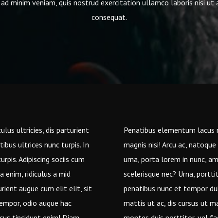
ad minim veniam, quis nostrud exercitation ullamco laboris nisi u
consequat.
lus ultricies, dis parturient
Penatibus elementum lacus nisi
ibus ultrices nunc turpis. In
magnis nisi! Arcu ac, natoque 
urpis. Adipiscing sociis cum
urna, porta lorem in nunc, ame
a enim, ridiculus a mid
scelerisque nec? Urna, porttit
ient augue cum elit elit, sit
penatibus nunc et tempor duis
 tempor, odio augue hac
mattis ut ac, dis cursus ut m
ncus tincidunt enim! Diam
montes duis porttitor, vel fa