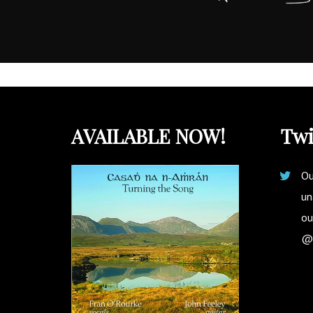
AVAILABLE NOW!
Twi
Ou
un
ou
Casadh na n-
Amhrán /
@
Turning the
Song