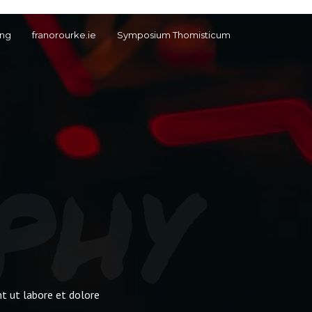
ng
franorourke.ie
Symposium Thomisticum
phy
nt ut labore et dolore