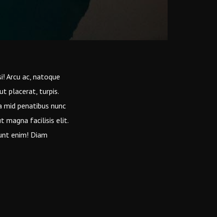
si! Arcu ac, natoque
t placerat, turpis.
 a mid penatibus nunc
t magna facilisis elit.
dunt enim! Diam